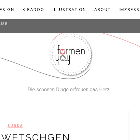
liver its services and to analyze traffic. Your IP address and u
ESIGN
KIBADOO
ILLUSTRATION
ABOUT
IMPRES
rmance and security metrics to ensure quality of service, gener
use.
Die schönen Dinge erfreuen das Herz...
BURDA
ZWETSCHGEN...