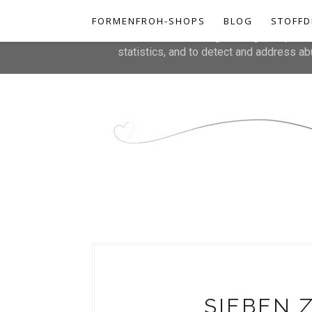
FORMENFROH-SHOPS
This site uses cookies from Google to de
BLOG
STOFFD
are shared with Google along with perfo
statistics, and to detect and address ab
SIEBEN 