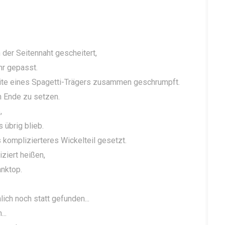
der Seitennaht gescheitert,
hr gepasst.
reite eines Spagetti-Trägers zusammen geschrumpft.
n Ende zu setzen.
,
 übrig blieb.
 komplizierteres Wickelteil gesetzt.
iziert heißen,
anktop.
lich noch statt gefunden...
..