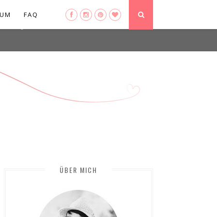
ser-agent
SUM
FAQ
ate usage
LEARN MORE
GOT IT
ÜBER MICH