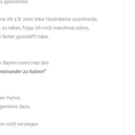
raus gekommen.
wie ich z.B. zwei linke Hosenbeine zuschneide,
r zu nähen, frage ich mich manchmal schon,
n Noten geschafft habe...
In Bayern nennt man das:
ieinander zu haben!"
ner Humor,
irgendwie dazu,
ine nicht versiegen