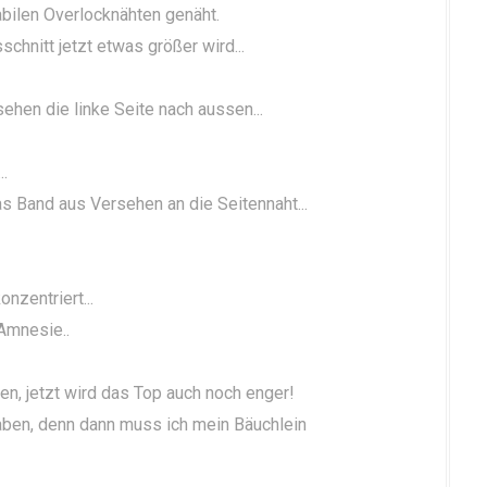
abilen Overlocknähten genäht.
chnitt jetzt etwas größer wird...
hen die linke Seite nach aussen...
..
das Band aus Versehen an die Seitennaht...
onzentriert...
-Amnesie..
n, jetzt wird das Top auch noch enger!
haben, denn dann muss ich mein Bäuchlein