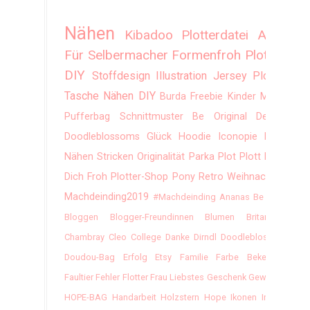
Nähen
Kibadoo
Plotterdatei
Alles
Für Selbermacher
Formenfroh
Plotten
DIY
Stoffdesign
Illustration
Jersey
Plotter
Tasche
Nähen DIY
Burda
Freebie
Kinder
Mode
Pufferbag
Schnittmuster
Be Original
Design
Doodleblossoms
Glück
Hoodie
Iconopie
Kleid
Nähen Stricken
Originalität
Parka
Plot
Plott
Plott
Dich Froh
Plotter-Shop
Pony
Retro
Weihnachten
Machdeinding2019
#machdeinding
Ananas
Be Lazy
Bloggen
Blogger-Freundinnen
Blumen
Britannien
Chambray
Cleo
College
Danke
Dirndl
Doodleblossom
Doudou-Bag
Erfolg
Etsy
Familie
Farbe Bekennen
Faultier
Fehler
Flotter
Frau Liebstes
Geschenk
Gewinner
HOPE-BAG
Handarbeit
Holzstern
Hope
Ikonen
Indien