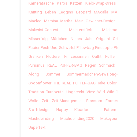
Kameratasche
Karos
Katzen
Kielo-Wrap-Dress
Klee
Knitting
Leben
Leggins
Leopard
MAcalla
MAvinny
Macleo
Mamina
Martha
Mein Gewinner-Design Vom
Makerist-Contest
Meisterstück
Milchmonster
Misserfolg
Mädchen
Neues Jahr
Origami
Original
Papier
Pech Und Schwefel
Pillowbag
Pineapple
Plotter-
Grafiken
Plotterei
Prinzessinnen Outfit
Puffer Bag
Purismus
REAL PUFFER-BAG
Regen
Schmuck
Sew-
Along
Sommer
Sommermädchen-Sewalong-2017
Spoonflower
THE REAL PUFFER-BAG
Take Color
Tova
Tradition
Turnbeutel
Ungerecht
Vivre
Wild
Wild Thing
Wolle
Zeit
Zeit-Management
Blossom
Formenfroh
Stoffdesign
Happy
Kibadoo - Pattern-Hack
Machdeinding
Machdeinding2020
Makeyourthing
Unperfekt