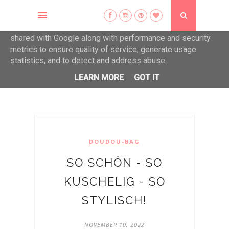
This site uses cookies from Google to deliver its services
and to analyze traffic. Your IP address and user-agent are
shared with Google along with performance and security
metrics to ensure quality of service, generate usage
statistics, and to detect and address abuse.
LEARN MORE
GOT IT
Die schönen Dinge erfreuen das Herz...
DOUDOU-BAG
SO SCHÖN - SO
KUSCHELIG - SO
STYLISCH!
NOVEMBER 10, 2022