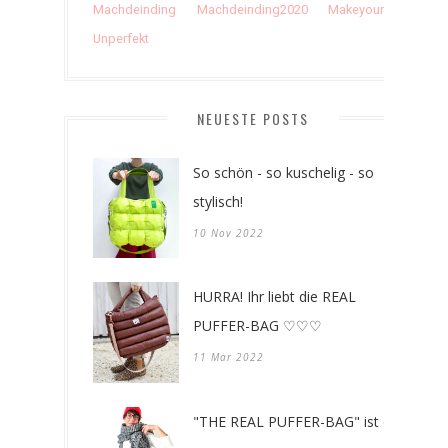
Machdeinding
Machdeinding2020
Makeyourthing
Unperfekt
NEUESTE POSTS
So schön - so kuschelig - so
stylisch!
10 Nov 2022
HURRA! Ihr liebt die REAL
PUFFER-BAG ♡♡♡
11 Mar 2022
"THE REAL PUFFER-BAG" ist da!