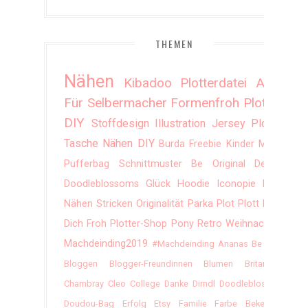
THEMEN
Nähen
Kibadoo
Plotterdatei
Alles
Für Selbermacher
Formenfroh
Plotten
DIY
Stoffdesign
Illustration
Jersey
Plotter
Tasche
Nähen DIY
Burda
Freebie
Kinder
Mode
Pufferbag
Schnittmuster
Be Original
Design
Doodleblossoms
Glück
Hoodie
Iconopie
Kleid
Nähen Stricken
Originalität
Parka
Plot
Plott
Plott
Dich Froh
Plotter-Shop
Pony
Retro
Weihnachten
Machdeinding2019
#machdeinding
Ananas
Be Lazy
Bloggen
Blogger-Freundinnen
Blumen
Britannien
Chambray
Cleo
College
Danke
Dirndl
Doodleblossom
Doudou-Bag
Erfolg
Etsy
Familie
Farbe Bekennen