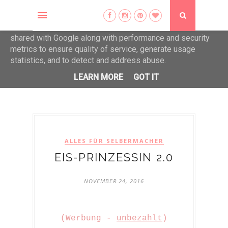
This site uses cookies from Google to deliver its services
and to analyze traffic. Your IP address and user-agent are
shared with Google along with performance and security
metrics to ensure quality of service, generate usage
statistics, and to detect and address abuse.
LEARN MORE
GOT IT
Die schönen Dinge erfreuen das Herz...
ALLES FÜR SELBERMACHER
EIS-PRINZESSIN 2.0
NOVEMBER 24, 2016
(Werbung -
unbezahlt
)