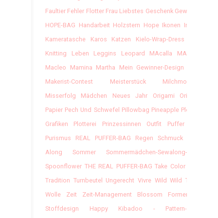
Faultier
Fehler
Flotter
Frau Liebstes
Geschenk
Gewinner
HOPE-BAG
Handarbeit
Holzstern
Hope
Ikonen
Indien
Kameratasche
Karos
Katzen
Kielo-Wrap-Dress
Klee
Knitting
Leben
Leggins
Leopard
MAcalla
MAvinny
Macleo
Mamina
Martha
Mein Gewinner-Design Vom
Makerist-Contest
Meisterstück
Milchmonster
Misserfolg
Mädchen
Neues Jahr
Origami
Original
Papier
Pech Und Schwefel
Pillowbag
Pineapple
Plotter-
Grafiken
Plotterei
Prinzessinnen Outfit
Puffer Bag
Purismus
REAL PUFFER-BAG
Regen
Schmuck
Sew-
Along
Sommer
Sommermädchen-Sewalong-2017
Spoonflower
THE REAL PUFFER-BAG
Take Color
Tova
Tradition
Turnbeutel
Ungerecht
Vivre
Wild
Wild Thing
Wolle
Zeit
Zeit-Management
Blossom
Formenfroh
Stoffdesign
Happy
Kibadoo - Pattern-Hack