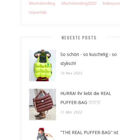
Machdeinding
Machdeinding2020
Makeyourthing
Unperfekt
NEUESTE POSTS
So schön - so kuschelig - so
stylisch!
10 Nov 2022
HURRA! Ihr liebt die REAL
PUFFER-BAG ♡♡♡
11 Mar 2022
"THE REAL PUFFER-BAG" ist da!