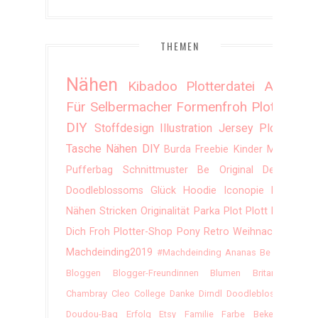
THEMEN
Nähen
Kibadoo
Plotterdatei
Alles
Für Selbermacher
Formenfroh
Plotten
DIY
Stoffdesign
Illustration
Jersey
Plotter
Tasche
Nähen DIY
Burda
Freebie
Kinder
Mode
Pufferbag
Schnittmuster
Be Original
Design
Doodleblossoms
Glück
Hoodie
Iconopie
Kleid
Nähen Stricken
Originalität
Parka
Plot
Plott
Plott
Dich Froh
Plotter-Shop
Pony
Retro
Weihnachten
Machdeinding2019
#machdeinding
Ananas
Be Lazy
Bloggen
Blogger-Freundinnen
Blumen
Britannien
Chambray
Cleo
College
Danke
Dirndl
Doodleblossom
Doudou-Bag
Erfolg
Etsy
Familie
Farbe Bekennen