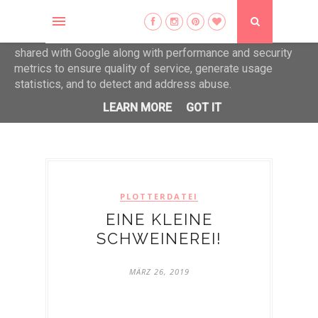
This site uses cookies from Google to deliver its services
and to analyze traffic. Your IP address and user-agent are
shared with Google along with performance and security
metrics to ensure quality of service, generate usage
statistics, and to detect and address abuse.
LEARN MORE
GOT IT
Die schönen Dinge erfreuen das Herz...
PLOTTERDATEI
EINE KLEINE
SCHWEINEREI!
MÄRZ 26, 2019