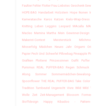
Faultier
Fehler
Flotter
Frau Liebstes
Geschenk
Gewinner
HOPE-BAG
Handarbeit
Holzstern
Hope
Ikonen
Indien
Kameratasche
Karos
Katzen
Kielo-Wrap-Dress
Klee
Knitting
Leben
Leggins
Leopard
MAcalla
MAvinny
Macleo
Mamina
Martha
Mein Gewinner-Design Vom
Makerist-Contest
Meisterstück
Milchmonster
Misserfolg
Mädchen
Neues Jahr
Origami
Original
Papier
Pech Und Schwefel
Pillowbag
Pineapple
Plotter-
Grafiken
Plotterei
Prinzessinnen Outfit
Puffer Bag
Purismus
REAL PUFFER-BAG
Regen
Schmuck
Sew-
Along
Sommer
Sommermädchen-Sewalong-2017
Spoonflower
THE REAL PUFFER-BAG
Take Color
Tova
Tradition
Turnbeutel
Ungerecht
Vivre
Wild
Wild Thing
Wolle
Zeit
Zeit-Management
Blossom
Formenfroh
Stoffdesign
Happy
Kibadoo - Pattern-Hack